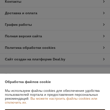
Контакты
Доставка и оплата
График работы
Полная версия сайта
Политика обработки cookies
Сайт создан на платформе Deal.by
Информация для покупателя
Обработка файлов cookie
Юридическое лицо:
Общество с ограниченной ответственностью
"Профильопт"
МИнская область, Смолевичский район, аг. Слобода, ул Машерова, 33 -
Мы используем файлы cookies для обеспечения удобства
6
пользователей портала и предоставления персональных
рекомендаций.
Вы можете настроить файлы cookies или
Регистрационный номер ЕГР: 693305155
отключить их.
УНП: 693305155