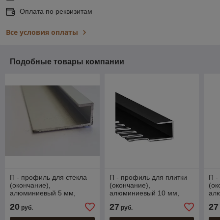
Оплата по реквизитам
Все условия оплаты
Подобные товары компании
П - профиль для стекла
П - профиль для плитки
П -
(окончание),
(окончание),
(ок
алюминиевый 5 мм,
алюминиевый 10 мм,
ал
анод. серебро матовый
Черный матовый 270 см
Сер
20
27
27
руб.
руб.
270 см