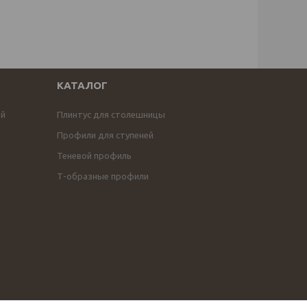
КАТАЛОГ
ой
Плинтус для столешницы
Профили для ступеней
Теневой профиль
Т-образные профили