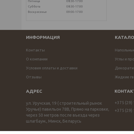
Пятница
08:30-17:00
Суббота
08:30-17:00
Воскресенье
09:00-17:00
ИНФОРМАЦИЯ
КАТАЛО
Контакты
Напольны
О компании
Углы и пр
Условия оплаты и доставки
Декоратив
Отзывы
Жидкие гв
+375 (29)
ул. Уручская, 19 ( строительный рынок
Уручье) павильон 78В, Прямо на парковке,
+375 (29)
через 50 метров после въезда через
шлагбаум., Минск, Беларусь