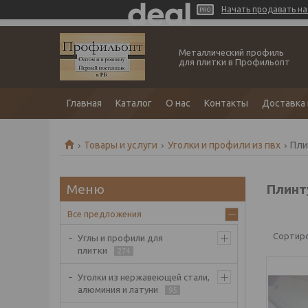
Начать продавать на 
Металлический профиль
для плитки в Профильопт
Главная
Каталог
О нас
Контакты
Доставка 
Товары и услуги
Уголки и профили из пвх
Пли
Плинт
Все предложения
Углы и профили для
плитки
274
Уголки из нержавеющей стали,
алюминия и латуни
95