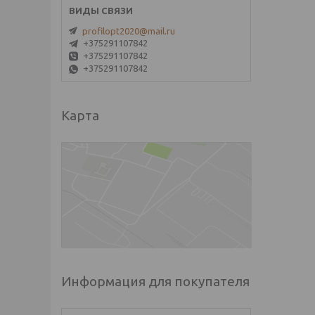
profilopt2020@mail.ru
+375291107842
+375291107842
+375291107842
Карта
Информация для покупателя