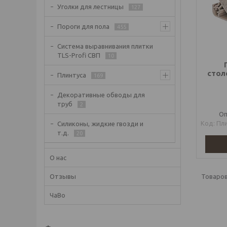
Уголки для лестницы
127
Пороги для пола
455
Система выравнивания плитки
TLS-Profi СВП
10
стол
Плинтуса
169
Декоративные обводы для
труб
2
Оп
Пл
Силиконы, жидкие гвозди и
т.д.
20
О нас
Отзывы
ЧаВо