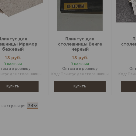
Плинтус для
Плинтус для
П
ешницы Мрамор
столешницы Венге
столе
бежевый
черный
18
руб.
18
руб.
В наличии
В наличии
том и в розницу
Оптом и в розницу
Опт
интус для столешницы
Плинтус для столешницы
Пли
Купить
Купить