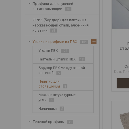
Профили для ступеней
антискользящие
78
ФРИЗ (бордюр) для плитки из
нержавеющей стали, алюминия
и латуни
63
Уголки и профили из ПВХ
164
сто
Уголки ПВХ
122
Галтель и штапик ПВХ
18
Оп
Бордюр ПВХ между ванной
Пл
и стеной
5
Плинтус для
столешницы
8
Маяки и штукатурные
углы
6
Наличники
5
Теневой профиль
33