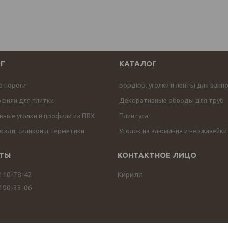
Г
КАТАЛОГ
е пороги
Бордюр, уголки и ленты для ванн
офили для плитки
Декоративные обводы для труб
ные уголки и профили из ПВХ
Плинтуса
озди, силиконы, герметики
Уголок из алюминия и нержавейки
 110-78-42
Кирилл
 190-33-06