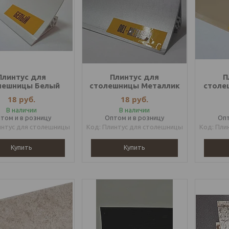
Плинтус для
Плинтус для
П
лешницы Белый
столешницы Металлик
столе
18
руб.
18
руб.
В наличии
В наличии
том и в розницу
Оптом и в розницу
Опт
интус для столешницы
Плинтус для столешницы
Пли
Купить
Купить