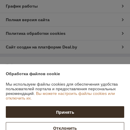
График работы
Полная версия сайта
Политика обработки cookies
Сайт создан на платформе Deal.by
Информация для покупателя
Обработка файлов cookie
Юридическое лицо:
Общество с ограниченной ответственностью
"Профильопт"
МИнская область, Смолевичский район, аг. Слобода, ул Машерова, 33 -
Мы используем файлы cookies для обеспечения удобства
6
пользователей портала и предоставления персональных
рекомендаций.
Вы можете настроить файлы cookies или
Регистрационный номер ЕГР: 693305155
отключить их.
УНП: 693305155
Принять
Регистрационный орган: Смолевичский Райисполком
Дата регистрации компании: 18.11.2024
Отклонить