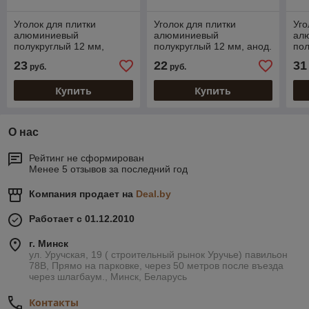
Уголок для плитки
Уголок для плитки
Уго
алюминиевый
алюминиевый
ал
полукруглый 12 мм,
полукруглый 12 мм, анод.
пол
серебро глянец
серебро 270 см
сер
23
22
31
руб.
руб.
(полированный) 270 см
(по
Купить
Купить
О нас
Рейтинг не сформирован
Менее 5 отзывов за последний год
Компания продает на
Deal.by
Работает с 01.12.2010
г. Минск
ул. Уручская, 19 ( строительный рынок Уручье) павильон
78В, Прямо на парковке, через 50 метров после въезда
через шлагбаум., Минск, Беларусь
Контакты