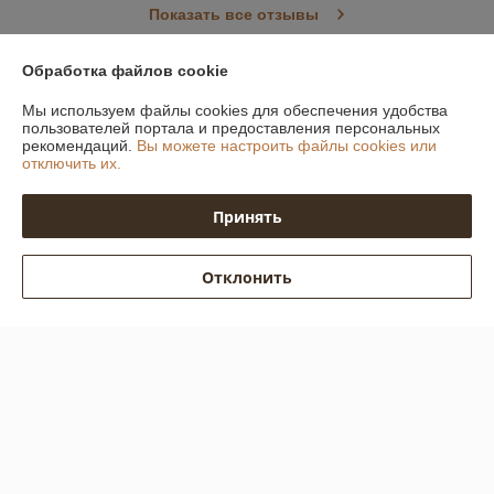
Показать все отзывы
Обработка файлов cookie
О нас
Мы используем файлы cookies для обеспечения удобства
пользователей портала и предоставления персональных
Контакты
рекомендаций.
Вы можете настроить файлы cookies или
отключить их.
Доставка и оплата
Принять
График работы
Отклонить
Полная версия сайта
Политика обработки cookies
Сайт создан на платформе Deal.by
Информация для покупателя