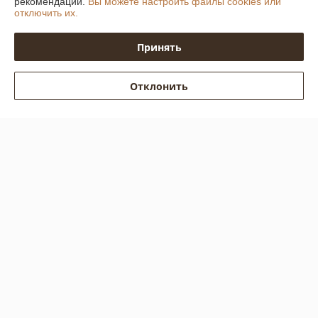
рекомендаций.
Вы можете настроить файлы cookies или
отключить их.
Доставка и оплата
Принять
График работы
Отклонить
Полная версия сайта
Политика обработки cookies
Сайт создан на платформе Deal.by
Информация для покупателя
Юридическое лицо:
Общество с ограниченной ответственностью
"Профильопт"
МИнская область, Смолевичский район, аг. Слобода, ул Машерова, 33 -
6
Регистрационный номер ЕГР: 693305155
УНП: 693305155