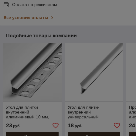
Оплата по реквизитам
Все условия оплаты
Подобные товары компании
Угол для плитки
Угол для плитки
Пр
внутренний
внутренний
ал
алюминиевый 10 мм,
универсальный
ан
анодированный серебро
алюминиевый,
мат
23
18
24
руб.
руб.
270 см
анодированный серебро
270 см