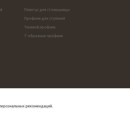
ой
Плинтус для столешницы
Профили для ступеней
Теневой профиль
Т-образные профили
 персональных рекомендаций.