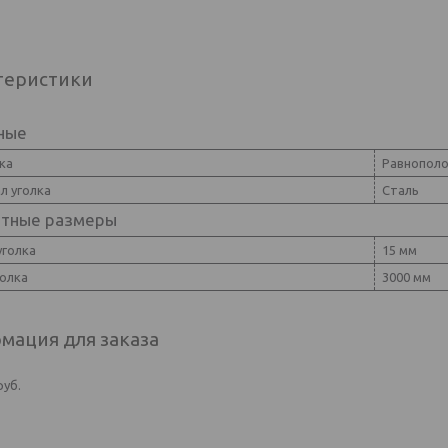
теристики
ные
ка
Равнопол
л уголка
Сталь
итные размеры
уголка
15 мм
голка
3000 мм
мация для заказа
руб.