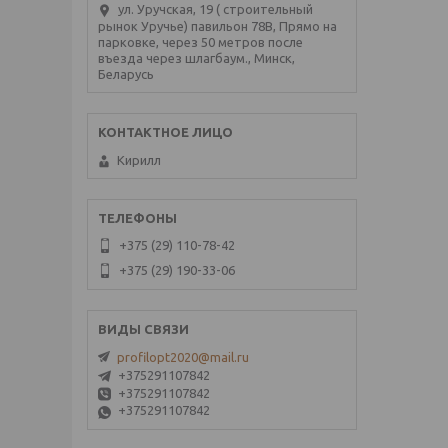
ул. Уручская, 19 ( строительный
рынок Уручье) павильон 78В, Прямо на
парковке, через 50 метров после
въезда через шлагбаум., Минск,
Беларусь
Кирилл
+375 (29) 110-78-42
+375 (29) 190-33-06
profilopt2020@mail.ru
+375291107842
+375291107842
+375291107842