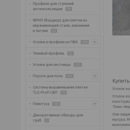
Профили для ступеней
антискользящие
78
ФРИЗ (бордюр) для плитки из
нержавеющей стали, алюминия
и латуни
63
Уголки и профили из ПВХ
164
Теневой профиль
33
Уголки для лестницы
127
Пороги для пола
455
Купить
Система выравнивания плитки
Уголок и
TLS-Profi СВП
10
Уголок и
конструк
Плинтуса
169
15мм. Не
Они защи
Декоративные обводы для
мусора. 
труб
2
выполнен