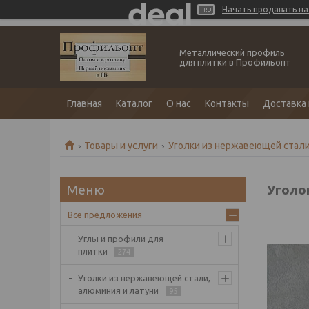
Начать продавать на 
Металлический профиль
для плитки в Профильопт
Главная
Каталог
О нас
Контакты
Доставка 
Товары и услуги
Уголки из нержавеющей стали
Уголо
Все предложения
Углы и профили для
плитки
274
Уголки из нержавеющей стали,
алюминия и латуни
95