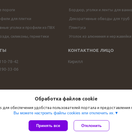
е пороги
Бордюр, уголки и ленты для ванн
офили для плитки
Декоративные обводы для труб
ные уголки и профили из ПВХ
Плинтуса
озди, силиконы, герметики
Уголок из алюминия и нержавейки
 110-78-42
Кирилл
 190-33-06
Обработка файлов cookie
s для обеспечения удобства пользователей портала и предоставления
Вы можете настроить файлы cookies или отключить их.
Сайт создан на платформе Deal.by
Принять все
Отклонить
Политика обработки файлов cookies