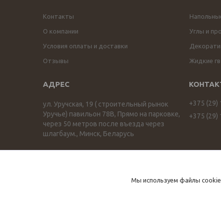
Контакты
Напольны
О компании
Углы и пр
Условия оплаты и доставки
Декоратив
Отзывы
Жидкие гв
+375 (29)
ул. Уручская, 19 ( строительный рынок
Уручье) павильон 78В, Прямо на парковке,
+375 (29)
через 50 метров после въезда через
шлагбаум., Минск, Беларусь
ПРОФИЛЬОПТ profilopt.by
Мы используем файлы cookie