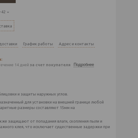
-42
ставка
 доставки
График работы
Адрес и контакты
Подробнее
течение 14 дней
за счет покупателя
блицовки и защиты наружных углов.
назначенный для установки на внешней границе любой
баритные размеры составляют 15мм на
кже защищают от попадания влаги, скопления пыли и
ажного клея, что исключает существенные задержки при