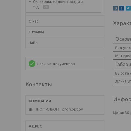
Силиконы, жидкие гвозди и
т.д.
20
О нас
Харак
Отзывы
Основ
ЧаВо
Вид угол
Материа
Габар
Наличие документов
Высота 
Длина у
Контакты
Инфор
ПРОФИЛЬОПТ profilopt.by
Цена:
30