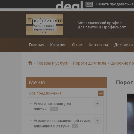
Начать продавать на 
Металлический профиль
для плитки в Профильопт
Главная
Каталог
О нас
Контакты
Доставка 
Товары и услуги
Пороги для пола
Широкие по
Порог
Все предложения
Углы и профили для
плитки
274
Уголки из нержавеющей стали,
алюминия и латуни
95