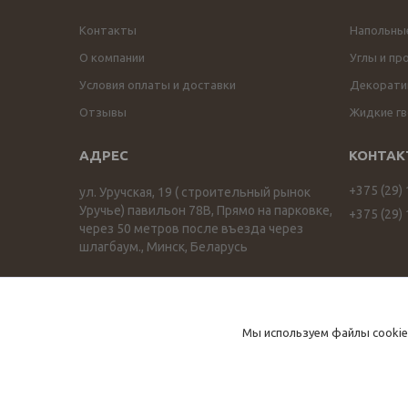
Контакты
Напольны
О компании
Углы и пр
Условия оплаты и доставки
Декоратив
Отзывы
Жидкие гв
+375 (29)
ул. Уручская, 19 ( строительный рынок
Уручье) павильон 78В, Прямо на парковке,
+375 (29)
через 50 метров после въезда через
шлагбаум., Минск, Беларусь
ПРОФИЛЬОПТ profilopt.by
Мы используем файлы cookie