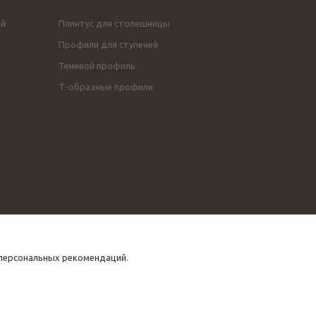
ой
Плинтус для столешницы
Профили для ступеней
Теневой профиль
Т-образные профили
 персональных рекомендаций.