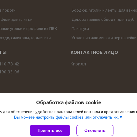
е пороги
Бордюр, уголки и ленты для ванн
офили для плитки
Декоративные обводы для труб
ные уголки и профили из ПВХ
Плинтуса
озди, силиконы, герметики
Уголок из алюминия и нержавейки
 110-78-42
Кирилл
 190-33-06
Обработка файлов cookie
s для обеспечения удобства пользователей портала и предоставления
Вы можете настроить файлы cookies или отключить их.
Сайт создан на платформе Deal.by
Принять все
Отклонить
Политика обработки файлов cookies