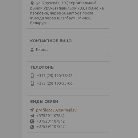
ул. Уручская, 19 ( строительный
рынок Уручье) павильон 78В, Прямо на
парковке, через 50 метров после
въезда через шлагбаум., Минск,
Беларусь
Кирилл
+375 (29) 110-78-42
+375 (29) 190-33-06
profilopt2020@mail.ru
+375291107842
+375291107842
+375291107842