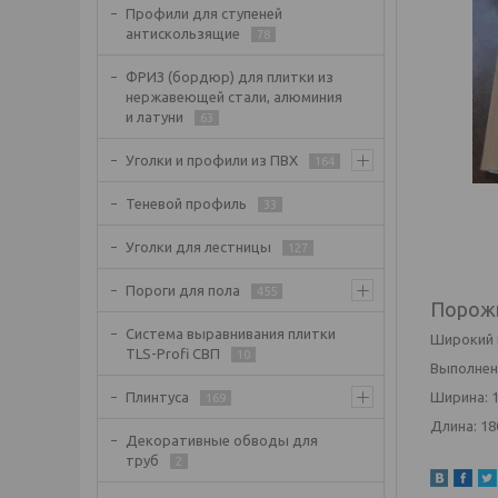
Профили для ступеней
антискользящие
78
ФРИЗ (бордюр) для плитки из
нержавеющей стали, алюминия
и латуни
63
Уголки и профили из ПВХ
164
Теневой профиль
33
Уголки для лестницы
127
Пороги для пола
455
Порож
Система выравнивания плитки
Широкий 
TLS-Profi СВП
10
Выполнен
Ширина: 1
Плинтуса
169
Длина: 18
Декоративные обводы для
труб
2