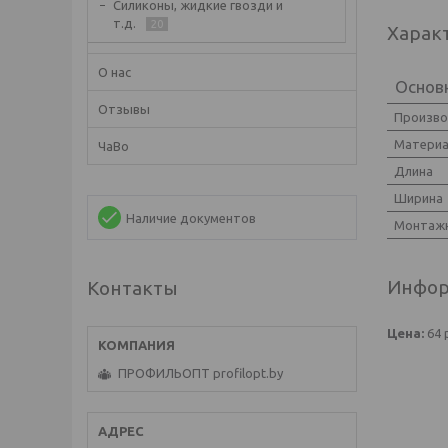
Силиконы, жидкие гвозди и
т.д.
20
Харак
О нас
Основ
Отзывы
Произв
Матери
ЧаВо
Длина
Ширина
Наличие документов
Монтажн
Инфор
Контакты
Цена:
64
ПРОФИЛЬОПТ profilopt.by