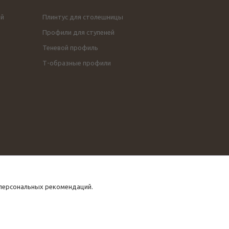
ой
Плинтус для столешницы
Профили для ступеней
Теневой профиль
Т-образные профили
 персональных рекомендаций.