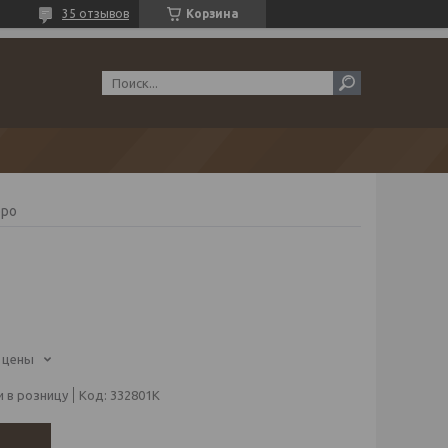
35 отзывов
Корзина
бро
 цены
 в розницу
Код:
332801К