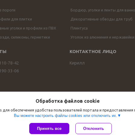
е пороги
Бордюр, уголки и ленты для ванн
офили для плитки
Декоративные обводы для труб
ные уголки и профили из ПВХ
Плинтуса
озди, силиконы, герметики
Уголок из алюминия и нержавейки
 110-78-42
Кирилл
 190-33-06
Обработка файлов cookie
s для обеспечения удобства пользователей портала и предоставления
Вы можете настроить файлы cookies или отключить их.
Сайт создан на платформе Deal.by
Принять все
Отклонить
Политика обработки файлов cookies