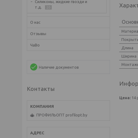
Силиконы, жидкие гвозди и
Харак
т.д.
20
Основ
О нас
Матери
Отзывы
Покрыт
ЧаВо
Длина
Ширина
Монтажн
Наличие документов
Инфор
Контакты
Цена:
14
ПРОФИЛЬОПТ profilopt.by