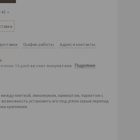
-42
ставка
 доставки
График работы
Адрес и контакты
Подробнее
течение 14 дней
за счет покупателя
между плиткой, линолеумом, ламинатом, паркетом с
 возможность установить его под углом скрыв перепад
ема крепления.