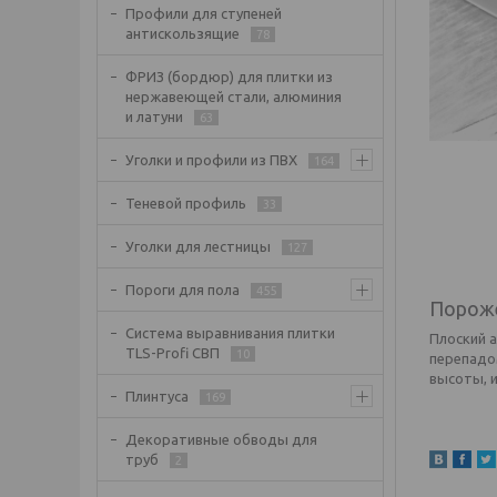
Профили для ступеней
антискользящие
78
ФРИЗ (бордюр) для плитки из
нержавеющей стали, алюминия
и латуни
63
Уголки и профили из ПВХ
164
Теневой профиль
33
Уголки для лестницы
127
Пороги для пола
455
Порож
Система выравнивания плитки
Плоский 
TLS-Profi СВП
10
перепадо
высоты, и
Плинтуса
169
Декоративные обводы для
труб
2