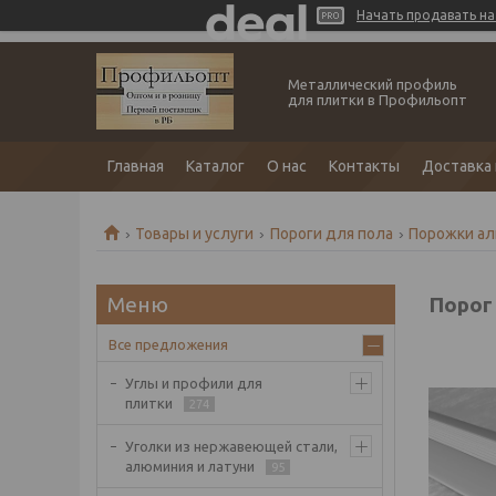
Начать продавать на 
Металлический профиль
для плитки в Профильопт
Главная
Каталог
О нас
Контакты
Доставка 
Товары и услуги
Пороги для пола
Порожки а
Порог
Все предложения
Углы и профили для
плитки
274
Уголки из нержавеющей стали,
алюминия и латуни
95