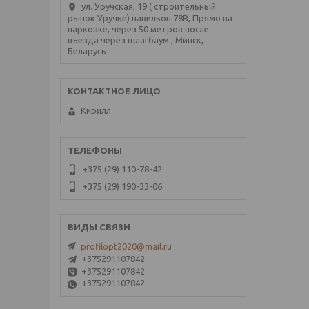
ул. Уручская, 19 ( строительный
рынок Уручье) павильон 78В, Прямо на
парковке, через 50 метров после
въезда через шлагбаум., Минск,
Беларусь
Кирилл
+375 (29) 110-78-42
+375 (29) 190-33-06
profilopt2020@mail.ru
+375291107842
+375291107842
+375291107842