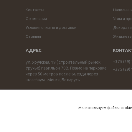
Контакты
Напольны
О компании
Углы и пр
Условия оплаты и доставки
Декоратив
Отзывы
Жидкие гв
+375 (29)
ул. Уручская, 19 ( строительный рынок
Уручье) павильон 78В, Прямо на парковке,
+375 (29)
через 50 метров после въезда через
шлагбаум., Минск, Беларусь
ПРОФИЛЬОПТ profilopt.by
Мы используем файлы cookie