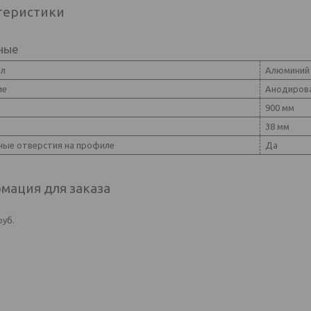
теристики
ные
ал
Алюминий
ие
Анодиров
900 мм
38 мм
ые отверстия на профиле
Да
мация для заказа
руб.