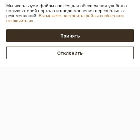
Отлично
Мы используем файлы cookies для обеспечения удобства
пользователей портала и предоставления персональных
рекомендаций.
Вы можете настроить файлы cookies или
Все отлично!
отключить их.
Максим
04.05.2026
Принять
Отлично
Отклонить
Объездил все сетевые магазины, не нашел профиль нужного цвета, 
там с цветами вообще проблемы. Тут с утра приехал, быстро всё 
купил. Отличный магазин.
Показать все отзывы
О нас
Контакты
Доставка и оплата