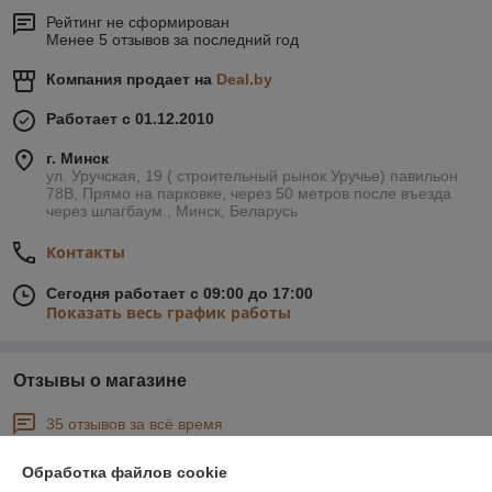
Рейтинг не сформирован
Менее 5 отзывов за последний год
Компания продает на
Deal.by
Работает с 01.12.2010
г. Минск
ул. Уручская, 19 ( строительный рынок Уручье) павильон
78В, Прямо на парковке, через 50 метров после въезда
через шлагбаум., Минск, Беларусь
Контакты
Сегодня работает с 09:00 до 17:00
Показать весь график работы
Отзывы о магазине
35 отзывов за всё время
Покупатель
11.07.2026
Обработка файлов cookie