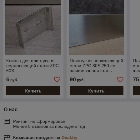
Клипса для плинтуса из
Плинтус из нержавеющей
Пл
нержавеющей стали ZPC
стали ZPC 80S 250 см.
ста
60S
шлифованная сталь
шл
6
90
75
руб.
руб.
Купить
Купить
О нас
Рейтинг не сформирован
Менее 5 отзывов за последний год
Компания продает на
Deal.by