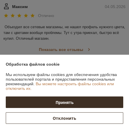
Максим
04.05.2026
Отлично
Объездил все сетевые магазины, не нашел профиль нужного цвета, 
там с цветами вообще проблемы. Тут с утра приехал, быстро всё 
купил. Отличный магазин.
Показать все отзывы
Обработка файлов cookie
О нас
Мы используем файлы cookies для обеспечения удобства
пользователей портала и предоставления персональных
Контакты
рекомендаций.
Вы можете настроить файлы cookies или
отключить их.
Доставка и оплата
Принять
График работы
Отклонить
Полная версия сайта