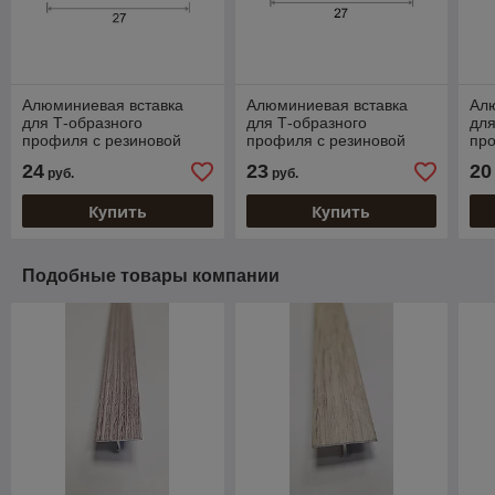
Алюминиевая вставка
Алюминиевая вставка
Ал
для Т-образного
для Т-образного
для
профиля с резиновой
профиля с резиновой
про
вставкой. ПТО-12. 270 см
вставкой. ПТО-10. 270 см
24
23
20
руб.
руб.
Купить
Купить
Подобные товары компании