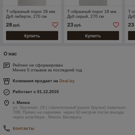
Т-образный порог 26 мм.
Т-образный порог 18 мм.
Т-о
Дуб либерти, 270 см
Дуб серый, 270 см
Дуб
28
23
23
руб.
руб.
Купить
Купить
О нас
Рейтинг не сформирован
Менее 5 отзывов за последний год
Компания продает на
Deal.by
Работает с 01.12.2010
г. Минск
ул. Уручская, 19 ( строительный рынок Уручье) павильон
78В, Прямо на парковке, через 50 метров после въезда
через шлагбаум., Минск, Беларусь
Контакты