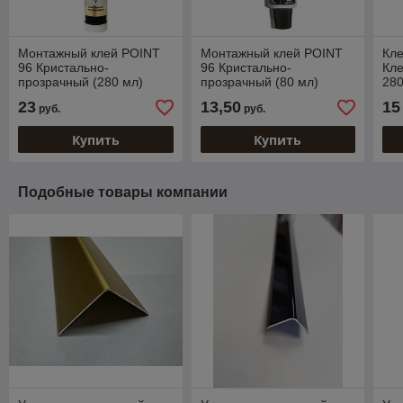
Монтажный клей POINT
Монтажный клей POINT
Кл
96 Кристально-
96 Кристально-
Кле
прозрачный (280 мл)
прозрачный (80 мл)
28
23
13,50
15
руб.
руб.
Купить
Купить
Подобные товары компании