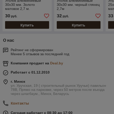
Уголок алюминиевый
Уголок алюминиевый
Уг
30х30 мм. Золото
30х30 мм. черный глянец
25х
матовое 2,7 м.
2,7м
мат
30
32
33
руб.
руб.
Купить
Купить
О нас
Рейтинг не сформирован
Менее 5 отзывов за последний год
Компания продает на
Deal.by
Работает с 01.12.2010
г. Минск
ул. Уручская, 19 ( строительный рынок Уручье) павильон
78В, Прямо на парковке, через 50 метров после въезда
через шлагбаум., Минск, Беларусь
Контакты
Сегодня работает с 08:30 до 17:00