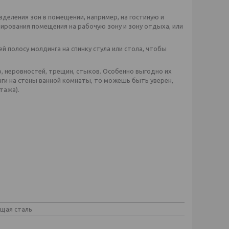
деления зон в помещении, например, на гостиную и
нирования помещения на рабочую зону и зону отдыха, или
й полосу молдинга на спинку стула или стола, чтобы
, неровностей, трещин, стыков. Особенно выгодно их
ги на стены ванной комнаты, то можешь быть уверен,
тажа).
щая сталь