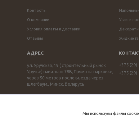
Контакты
Напольны
О компании
Углы и пр
Условия оплаты и доставки
Декоратив
Отзывы
Жидкие гв
+375 (29)
ул. Уручская, 19 ( строительный рынок
Уручье) павильон 78В, Прямо на парковке,
+375 (29)
через 50 метров после въезда через
шлагбаум., Минск, Беларусь
ПРОФИЛЬОПТ profilopt.by
Мы используем файлы cookie