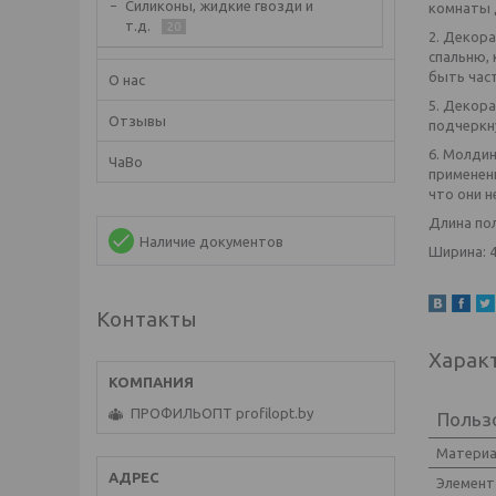
Силиконы, жидкие гвозди и
комнаты 
т.д.
20
2. Декора
спальню, 
быть час
О нас
5. Декора
Отзывы
подчеркну
6. Молди
ЧаВо
применен
что они н
Длина пол
Наличие документов
Ширина: 4
Контакты
Харак
ПРОФИЛЬОПТ profilopt.by
Польз
Матери
Элемент