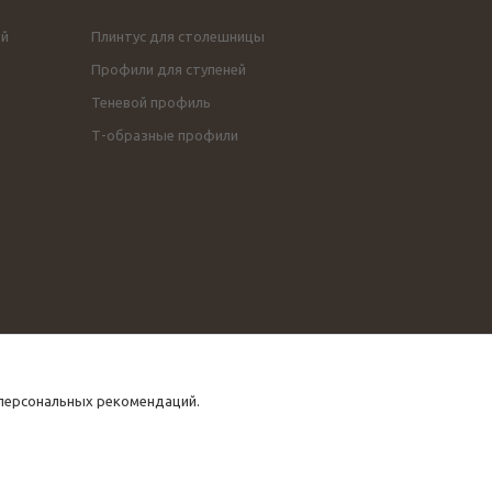
ой
Плинтус для столешницы
Профили для ступеней
Теневой профиль
Т-образные профили
 персональных рекомендаций.