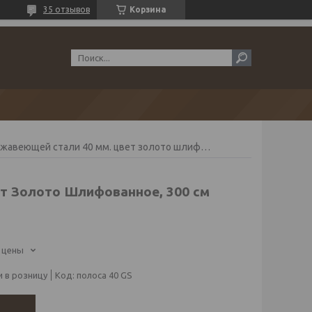
35 отзывов
Корзина
Полоса (молдинг) из нержавеющей стали 40 мм. цвет золото шлифованное, 300 см
ет Золото Шлифованное, 300 см
 цены
 в розницу
Код:
полоса 40 GS