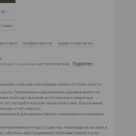
-42
ставка
 доставки
График работы
Адрес и контакты
Подробнее
течение 14 дней
за счет покупателя
 рынке, если вам в интерьере нужны оттенки золота.
ности. Популярным направлением дизайна является
ение сочетает высокие эстетические и защитные
ит его потребительские характеристики. Доказанный
большую отчётливость.
именяемый для декоративного нанесения на различные
ной наполненности пространства. Наклеивай их на обои в
с, обозначь вертикальными полосами панели и углы