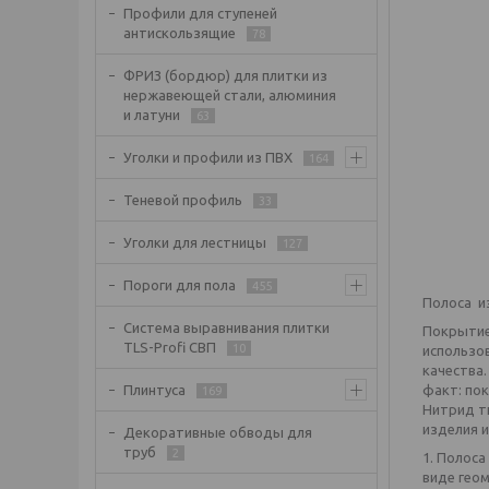
Профили для ступеней
антискользящие
78
ФРИЗ (бордюр) для плитки из
нержавеющей стали, алюминия
и латуни
63
Уголки и профили из ПВХ
164
Теневой профиль
33
Уголки для лестницы
127
Пороги для пола
455
Полоса и
Система выравнивания плитки
Покрытие
TLS-Profi СВП
10
использо
качества
факт: по
Плинтуса
169
Нитрид т
изделия и
Декоративные обводы для
труб
2
1. Полоса
виде гео