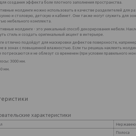
для создания эффекта боле плотного заполнения пространства.
тивные молдинги можно использовать в качестве разделителей для раз
кухню и столовую, детскую и кабинет. Они также могут служить для зо
тью мебельного комплекта.
тивные молдинги - это уникальный способ декорирования мебели. Накле
ть стиль и создать оригинальный акцент в интерьере.
нги отлично подойдут для маскировки дефектов поверхности, например
ие в зонах с повышенной влажностью. Если ты решишь наклеить молдин
е потрескаются и не облезут со временем (при условии правильного мон
осы: 3000 мм.
0 мм.
теристики
овательские характеристики
ал
Нержавею
Полоса