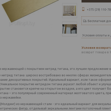
+375 (29) 110-78
Бесплатная до
Условия оплаты и
возврат товара в 
з нержавеющей с покрытием нитрид титана, это лучшее предложение на
 нитрид титана широко востребовано во многих сферах жизнедеятель
вание декоративных покрытий. Идеальный вариант, если такое оформл
. Уникальное покрытие нитридом титана украсит любой объект и улучш
крытие становится крепче на открытом воздухе, а его цвет получает 
итана – это популярный современный материал желтоватого цвета, пр
з нержавейки.
 (Молдинг) из нержавеющей стали - это идеальный вариант для визуаль
метрических фигур, отделывай зеркальными лентами потолочный плинту