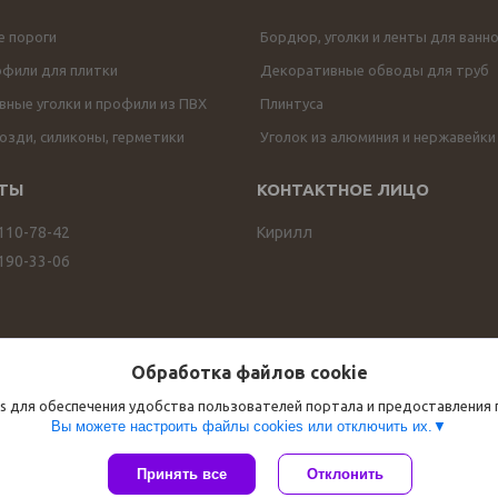
е пороги
Бордюр, уголки и ленты для ванн
офили для плитки
Декоративные обводы для труб
ные уголки и профили из ПВХ
Плинтуса
озди, силиконы, герметики
Уголок из алюминия и нержавейки
 110-78-42
Кирилл
 190-33-06
Обработка файлов cookie
s для обеспечения удобства пользователей портала и предоставления
Вы можете настроить файлы cookies или отключить их.
Сайт создан на платформе Deal.by
Принять все
Отклонить
Политика обработки файлов cookies