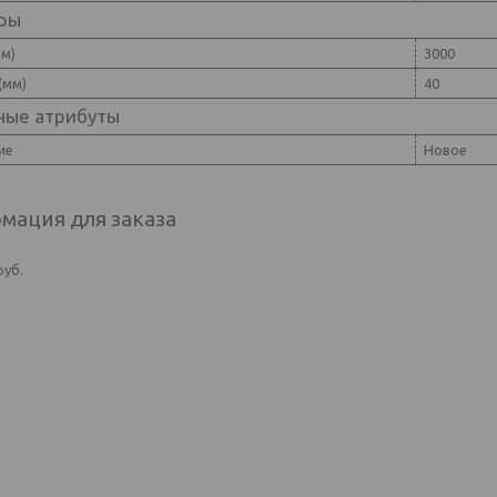
ры
мм)
3000
(мм)
40
ные атрибуты
ие
Новое
мация для заказа
руб.