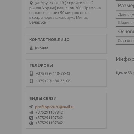
ул. Уручская, 19 ( строительный
Разме
рынок Уручье) павильон 78В, Прямо на
парковке, через 50 метров после
Длина (
въезда через шлагбаум., Минск,
Беларусь
Ширина 
Основ
Состоян
Кирилл
Инфор
Цена:
53
+375 (29) 110-78-42
+375 (29) 190-33-06
profilopt2020@mail.ru
+375291107842
+375291107842
+375291107842