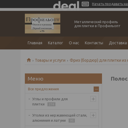
Начать продавать на 
Металлический профиль
для плитки в Профильопт
Главная
Каталог
О нас
Контакты
Доставка 
Товары и услуги
Фриз (бордюр) для плитки из
Полос
Все предложения
Углы и профили для
плитки
274
Уголки из нержавеющей стали,
алюминия и латуни
95