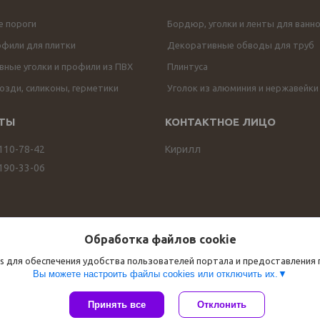
е пороги
Бордюр, уголки и ленты для ванн
офили для плитки
Декоративные обводы для труб
ные уголки и профили из ПВХ
Плинтуса
озди, силиконы, герметики
Уголок из алюминия и нержавейки
 110-78-42
Кирилл
 190-33-06
Обработка файлов cookie
s для обеспечения удобства пользователей портала и предоставления
Вы можете настроить файлы cookies или отключить их.
Сайт создан на платформе Deal.by
Принять все
Отклонить
Политика обработки файлов cookies