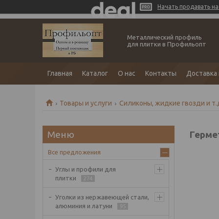
Начать продавать на 
Металлический профиль
для плитки в Профильопт
Главная
Каталог
О нас
Контакты
Доставка 
Товары и услуги
Силиконы, жидкие гвозди и т.
Герме
Все предложения
Углы и профили для
плитки
274
Уголки из нержавеющей стали,
алюминия и латуни
95