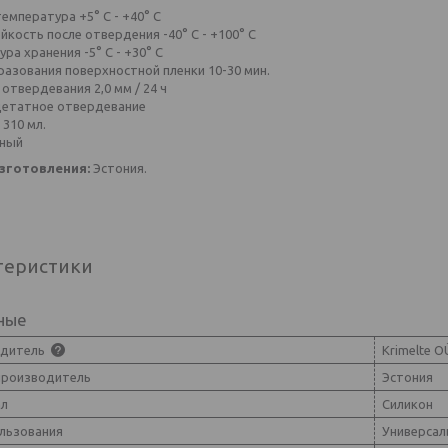
емпература +5° С - +40° С
кость после отвердения -40° С - +100° С
ра хранения -5° С - +30° С
азования поверхностной пленки 10-30 мин.
отвердевания 2,0 мм / 24 ч
цетатное отвердевание
 310 мл.
рный
зготовления:
Эстония.
теристики
ные
одитель
Krimelte O
производитель
Эстония
ал
Силикон
ользования
Универсал