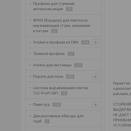
Профили для ступеней
антискользящие
78
ФРИЗ (бордюр) для плитки из
нержавеющей стали, алюминия
и латуни
63
Уголки и профили из ПВХ
164
Теневой профиль
33
Уголки для лестницы
127
Пороги для пола
455
Герметик
Система выравнивания плитки
однокомп
TLS-Profi СВП
10
раковин, 
СТОЙКИЙ
Плинтуса
169
ВЫДЕРЖИ
НЕ ДАЕТ
Декоративные обводы для
ПРИМЕНИ
труб
2
УСТОЙЧИ