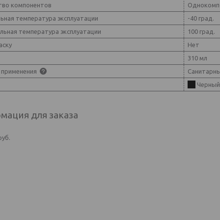
тво компонентов
Однокомп
ьная температура эксплуатации
-40 град.
льная температура эксплуатации
100 град.
аску
Нет
310 мл
 применения
Санитарн
Черный
мация для заказа
руб.