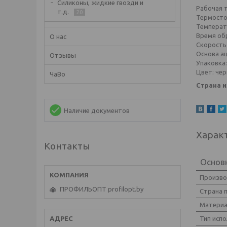
Силиконы, жидкие гвозди и
Рабочая т
т.д.
20
Термостой
Температу
Время обр
О нас
Скорость 
Основа а
Отзывы
Упаковка:
Цвет: че
ЧаВо
Страна и
Наличие документов
Харак
Контакты
Основ
Произв
ПРОФИЛЬОПТ profilopt.by
Страна 
Матери
Тип исп