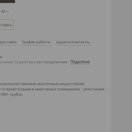
-42
ставка
 доставки
График работы
Адрес и контакты
Подробнее
течение 14 дней
за счет покупателя
ысококачественный эластичный, водостойкий,
и герметизации в санитарных помещениях - уплотнения
 ПВХ-трубах.