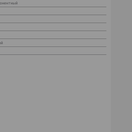
онентный
ый