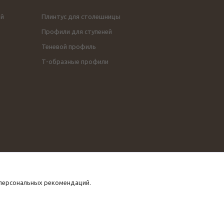
ой
Плинтус для столешницы
Профили для ступеней
Теневой профиль
Т-образные профили
 персональных рекомендаций.