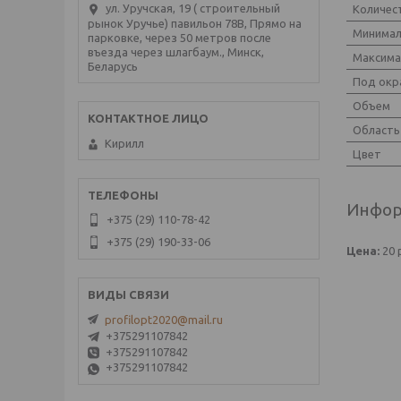
ул. Уручская, 19 ( строительный
Количес
рынок Уручье) павильон 78В, Прямо на
Минимал
парковке, через 50 метров после
въезда через шлагбаум., Минск,
Максима
Беларусь
Под окр
Объем
Область
Кирилл
Цвет
Инфор
+375 (29) 110-78-42
+375 (29) 190-33-06
Цена:
20
profilopt2020@mail.ru
+375291107842
+375291107842
+375291107842