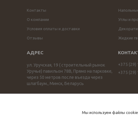
Контакты
Напольны
О компании
Углы и пр
Условия оплаты и доставки
Декоратив
Отзывы
Жидкие гв
+375 (29)
ул. Уручская, 19 ( строительный рынок
Уручье) павильон 78В, Прямо на парковке,
+375 (29)
через 50 метров после въезда через
шлагбаум., Минск, Беларусь
ПРОФИЛЬОПТ profilopt.by
Мы используем файлы cookie