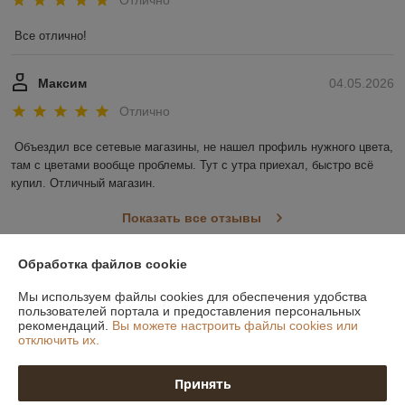
Все отлично!
Максим
04.05.2026
Отлично
Объездил все сетевые магазины, не нашел профиль нужного цвета, 
там с цветами вообще проблемы. Тут с утра приехал, быстро всё 
купил. Отличный магазин.
Показать все отзывы
Обработка файлов cookie
О нас
Мы используем файлы cookies для обеспечения удобства
пользователей портала и предоставления персональных
Контакты
рекомендаций.
Вы можете настроить файлы cookies или
отключить их.
Доставка и оплата
Принять