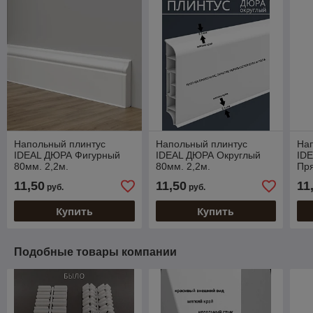
Напольный плинтус
Напольный плинтус
На
IDEAL ДЮРА Фигурный
IDEAL ДЮРА Округлый
ID
80мм. 2,2м.
80мм. 2,2м.
Пр
2,2
11,50
11,50
11
руб.
руб.
Купить
Купить
Подобные товары компании