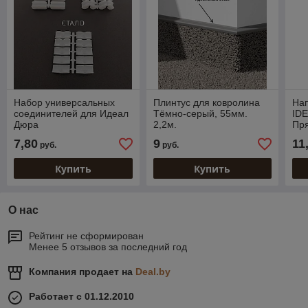
Набор универсальных
Плинтус для ковролина
На
соединителей для Идеал
Тёмно-серый, 55мм.
ID
Дюра
2,2м.
Пр
2,2
7,80
9
11
руб.
руб.
Купить
Купить
О нас
Рейтинг не сформирован
Менее 5 отзывов за последний год
Компания продает на
Deal.by
Работает с 01.12.2010