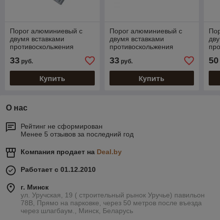
Порог алюминиевый с
Порог алюминиевый с
По
двумя вставками
двумя вставками
дву
противоскольжения
противоскольжения
пр
КОРИЧНЕВЫЕ 80 мм. 1
ЖЕЛТЫЙ 80 мм. 1 м.
КО
33
33
50
руб.
руб.
м.
м.
Купить
Купить
О нас
Рейтинг не сформирован
Менее 5 отзывов за последний год
Компания продает на
Deal.by
Работает с 01.12.2010
г. Минск
ул. Уручская, 19 ( строительный рынок Уручье) павильон
78В, Прямо на парковке, через 50 метров после въезда
через шлагбаум., Минск, Беларусь