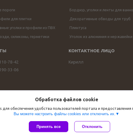
е пороги
Бордюр, уголки и ленты для ванн
офили для плитки
Декоративные обводы для труб
ные уголки и профили из ПВХ
Плинтуса
озди, силиконы, герметики
Уголок из алюминия и нержавейки
 110-78-42
Кирилл
 190-33-06
Обработка файлов cookie
s для обеспечения удобства пользователей портала и предоставления
Вы можете настроить файлы cookies или отключить их.
Сайт создан на платформе Deal.by
Принять все
Отклонить
Политика обработки файлов cookies