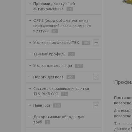
Профили для ступеней
антискользящие
78
ФРИЗ (бордюр) для плитки из
нержавеющей стали, алюминия
и латуни
63
Уголки и профили из ПВХ
164
Теневой профиль
33
Уголки для лестницы
127
Пороги для пола
455
Профил
Система выравнивания плитки
TLS-Profi СВП
10
Противос
поверхно
Плинтуса
169
Антисколь
поверхно
Декоративные обводы для
труб
2
Такая защ
данное об