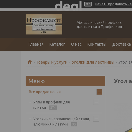
Начать продавать на 
Металлический профиль
для плитки в Профильопт
Главная
Каталог
О нас
Контакты
Доставка 
Товары и услуги
Уголки для лестницы
Угол а
Угол 
Все предложения
Углы и профили для
плитки
274
Уголки из нержавеющей стали,
алюминия и латуни
95