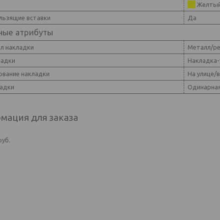
Желты
льзящие вставки
Да
ные атрибуты
л накладки
Металл/ре
ладки
Накладка-
ование накладки
На улице/
ладки
Одинарна
мация для заказа
руб.