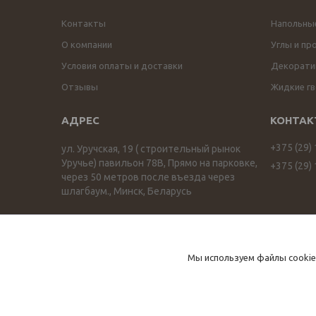
Контакты
Напольны
О компании
Углы и пр
Условия оплаты и доставки
Декоратив
Отзывы
Жидкие гв
+375 (29)
ул. Уручская, 19 ( строительный рынок
Уручье) павильон 78В, Прямо на парковке,
+375 (29)
через 50 метров после въезда через
шлагбаум., Минск, Беларусь
ПРОФИЛЬОПТ profilopt.by
Мы используем файлы cookie