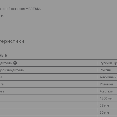
иновой вставки: ЖЕЛТЫЙ.
 м.
теристики
ные
одитель
Русский П
производитель
Россия
ал
Алюминий
ога
Угловой
ога
Жесткий
1500 мм
38 мм
20 мм