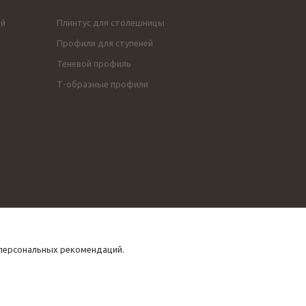
ой
Плинтус для столешницы
Профили для ступеней
Теневой профиль
Т-образные профили
 персональных рекомендаций.