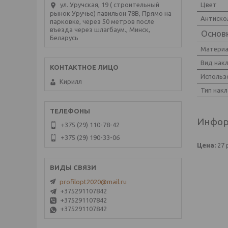
Цвет
ул. Уручская, 19 ( строительный
рынок Уручье) павильон 78В, Прямо на
Антиско
парковке, через 50 метров после
въезда через шлагбаум., Минск,
Основ
Беларусь
Материа
Вид нак
Использ
Кирилл
Тип нак
Инфор
+375 (29) 110-78-42
+375 (29) 190-33-06
Цена:
27
profilopt2020@mail.ru
+375291107842
+375291107842
+375291107842