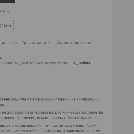
-42
ставка
 доставки
График работы
Адрес и контакты
Подробнее
течение 14 дней
за счет покупателя
ровень защиты от возможных падений на скользящих
ля.
о нескользкого материала на алюминиевом профиле. Ее
вышению сцепления, исключая тем самым скольжение.
ащать соскальзывание ноги с кромки ступени. Также
 применяется клей или саморезы, в зависимости от ее