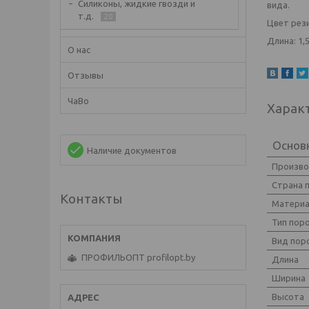
Силиконы, жидкие гвозди и
вида.
т.д.
20
Цвет рез
Длина: 1,5
О нас
Отзывы
ЧаВо
Харак
Основ
Наличие документов
Произв
Страна 
Контакты
Матери
Тип пор
Вид пор
ПРОФИЛЬОПТ profilopt.by
Длина
Ширина
Высота