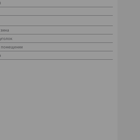
й
зина
уголок
в помещении
я