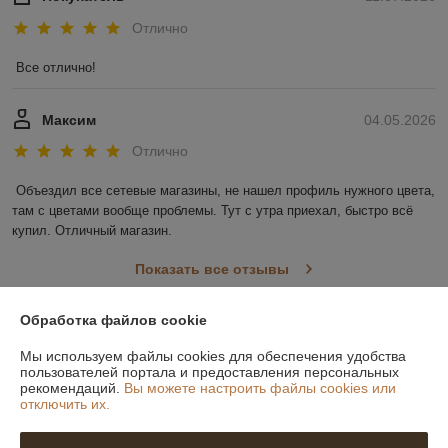
Отлично
Все отлично!
Максим
04.05.2026
Отлично
Объездил все сетевые магазины, не нашел профиль нужного цвета, 
там с цветами вообще проблемы. Тут с утра приехал, быстро всё 
купил. Отличный магазин.
Показать все отзывы
Обработка файлов cookie
О нас
Мы используем файлы cookies для обеспечения удобства
пользователей портала и предоставления персональных
Контакты
рекомендаций.
Вы можете настроить файлы cookies или
отключить их.
Доставка и оплата