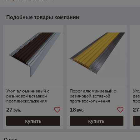
Подобные товары компании
Угол алюминиевый с
Порог алюминиевый с
Уг
резиновой вставкой
резиновой вставкой
рез
противоскольжения
противоскольжения
пр
КОРЧНЕВЫЙ 38х20 мм.
ЖЕЛТАЯ 46 мм. 1 м.
ЧЕР
27
18
27
руб.
руб.
1,5 м.
Купить
Купить
О нас