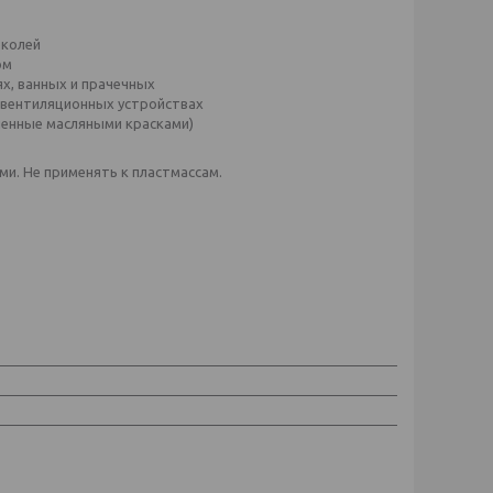
околей
ом
х, ванных и прачечных
 вентиляционных устройствах
енные масляными красками)
и. Не применять к пластмассам.