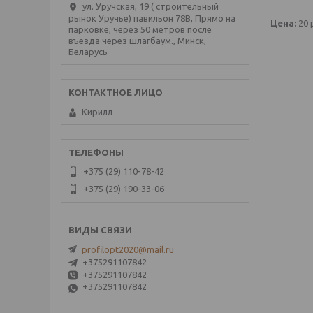
ул. Уручская, 19 ( строительный
рынок Уручье) павильон 78В, Прямо на
Цена:
20
парковке, через 50 метров после
въезда через шлагбаум., Минск,
Беларусь
Кирилл
+375 (29) 110-78-42
+375 (29) 190-33-06
profilopt2020@mail.ru
+375291107842
+375291107842
+375291107842