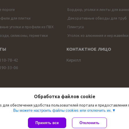
е пороги
Бордюр, уголки и ленты для ванн
офили для плитки
Декоративные обводы для труб
ные уголки и профили из ПВХ
Плинтуса
озди, силиконы, герметики
Уголок из алюминия и нержавейки
 110-78-42
Кирилл
 190-33-06
Обработка файлов cookie
s для обеспечения удобства пользователей портала и предоставления
Вы можете настроить файлы cookies или отключить их.
Сайт создан на платформе Deal.by
Принять все
Отклонить
Политика обработки файлов cookies