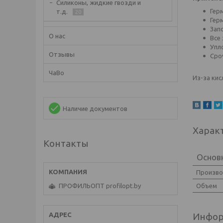
Силиконы, жидкие гвозди и
Гер
т.д.
20
Гер
Зап
О нас
Все
Упл
Отзывы
Сро
ЧаВо
Из-за кис
Наличие документов
Харак
Контакты
Основ
Произв
Объем
ПРОФИЛЬОПТ profilopt.by
Инфор