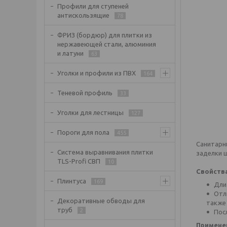
Профили для ступеней
антискользящие
78
ФРИЗ (бордюр) для плитки из
нержавеющей стали, алюминия
и латуни
63
Уголки и профили из ПВХ
164
Теневой профиль
33
Уголки для лестницы
127
Пороги для пола
455
Санитарны
Система выравнивания плитки
заделки 
TLS-Profi СВП
10
Свойства
Плинтуса
169
Дли
Отл
Декоративные обводы для
также 
труб
2
Пос
Примене