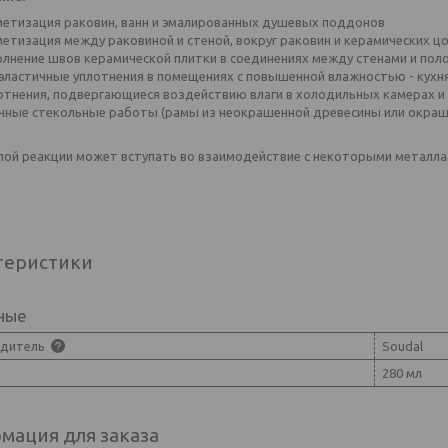
метизация раковин, ванн и эмалированных душевых поддонов
метизация между раковиной и стеной, вокруг раковин и керамических ц
олнение швов керамической плитки в соединениях между стенами и пол
 эластичные уплотнения в помещениях с повышенной влажностью - кухня
отнения, подвергающиеся воздействию влаги в холодильных камерах и
чные стекольные работы (рамы из неокрашенной древесины или окраш
лой реакции может вступать во взаимодействие с некоторыми металлам
теристики
ные
одитель
Soudal
280 мл
мация для заказа