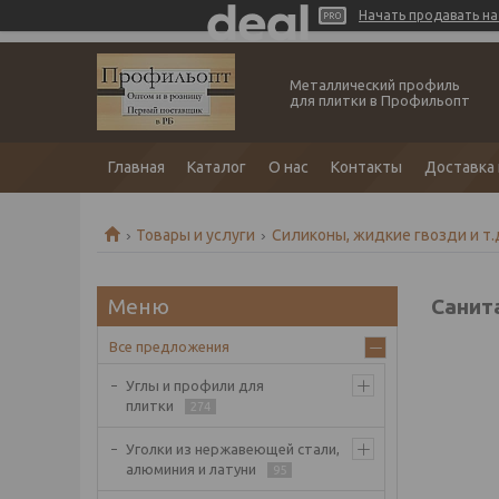
Начать продавать на 
Металлический профиль
для плитки в Профильопт
Главная
Каталог
О нас
Контакты
Доставка 
Товары и услуги
Силиконы, жидкие гвозди и т.
Санит
Все предложения
Углы и профили для
плитки
274
Уголки из нержавеющей стали,
алюминия и латуни
95