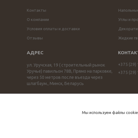
Контакты
Напольны
О компании
Углы и пр
Условия оплаты и доставки
Декоратив
Отзывы
Жидкие гв
+375 (29)
ул. Уручская, 19 ( строительный рынок
Уручье) павильон 78В, Прямо на парковке,
+375 (29)
через 50 метров после въезда через
шлагбаум., Минск, Беларусь
ПРОФИЛЬОПТ profilopt.by
Мы используем файлы cookie