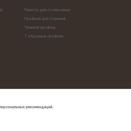
ой
Плинтус для столешницы
Профили для ступеней
Теневой профиль
Т-образные профили
 персональных рекомендаций.