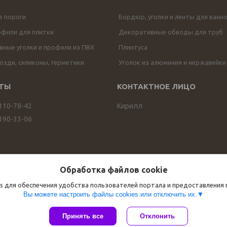
е пороги
Бордюр, уголки и ленты для ванн
офили для плитки
Декоративные обводы для труб
ные уголки и профили из ПВХ
Плинтуса
озди, силиконы, герметики
Уголок из алюминия и нержавейки
 110-78-42
Кирилл
 190-33-06
Обработка файлов cookie
s для обеспечения удобства пользователей портала и предоставления
Вы можете настроить файлы cookies или отключить их.
Сайт создан на платформе Deal.by
Принять все
Отклонить
Политика обработки файлов cookies