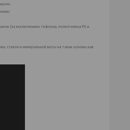
мером.
чению.
алов (за исключением тефлона, полиэтилена PE и
ва, стекла и минеральной ваты на такие основы как