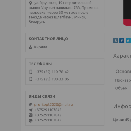
ул. Уручская, 19 ( строительный
рынок Уручье) павильон 78В, Прямо на
парковке, через 50 метров после
въезда через шлагбаум., Минск,
Беларусь
Кирилл
Харак
Основ
+375 (29) 110-78-42
+375 (29) 190-33-06
Произв
Объем
profilopt2020@mail.ru
Инфор
+375291107842
+375291107842
Цена:
45
+375291107842