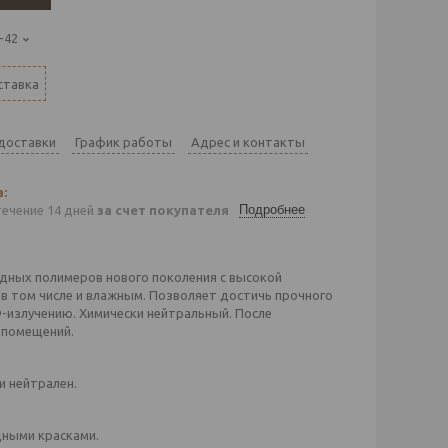
-42
ставка
 доставки
График работы
Адрес и контакты
Подробнее
течение 14 дней
за счет покупателя
ридных полимеров нового поколения с высокой
 в том числе и влажным. Позволяет достичь прочного
Ф-излучению. Химически нейтральный. После
 помещений.
и нейтрален.
дными красками.