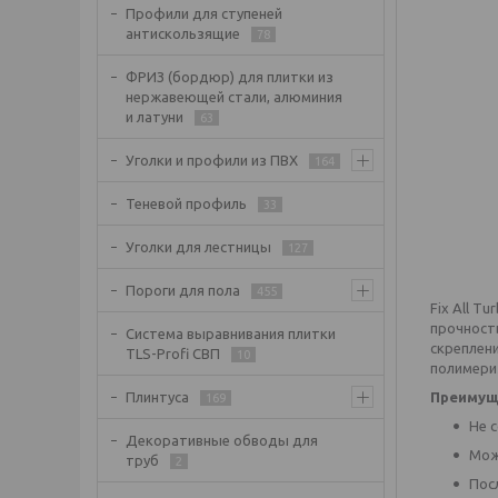
Профили для ступеней
антискользящие
78
ФРИЗ (бордюр) для плитки из
нержавеющей стали, алюминия
и латуни
63
Уголки и профили из ПВХ
164
Теневой профиль
33
Уголки для лестницы
127
Пороги для пола
455
Fix All T
прочност
Система выравнивания плитки
скреплени
TLS-Profi СВП
10
полимери
Преимущ
Плинтуса
169
Не 
Декоративные обводы для
Мож
труб
2
Пос