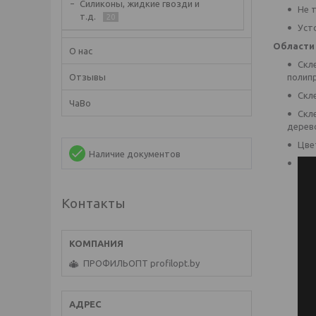
Силиконы, жидкие гвозди и
Не 
т.д.
20
Уст
Области
О нас
Скл
полипр
Отзывы
Скле
ЧаВо
Скл
дерево
Цве
Наличие документов
Контакты
ПРОФИЛЬОПТ profilopt.by