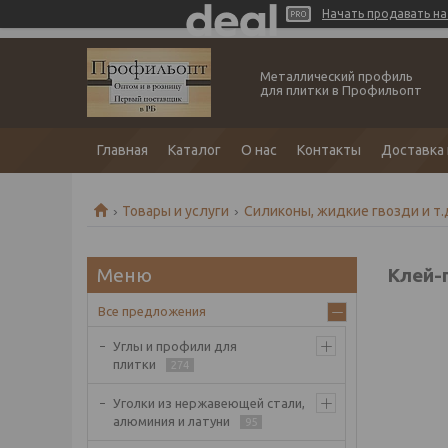
Начать продавать на 
Металлический профиль
для плитки в Профильопт
Главная
Каталог
О нас
Контакты
Доставка 
Товары и услуги
Силиконы, жидкие гвозди и т.
Клей-г
Все предложения
Углы и профили для
плитки
274
Уголки из нержавеющей стали,
алюминия и латуни
95