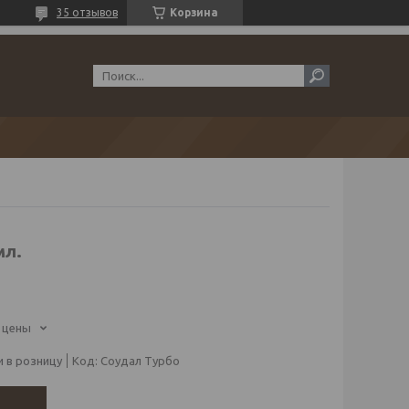
35 отзывов
Корзина
мл.
 цены
 в розницу
Код:
Соудал Турбо