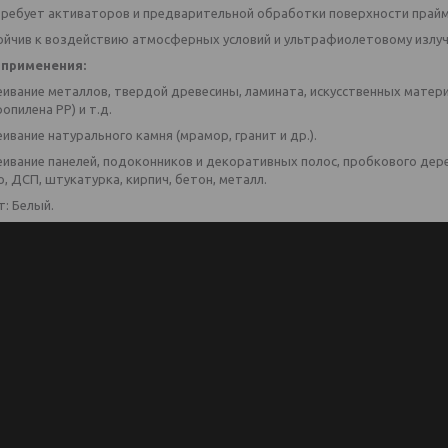
требует активаторов и предварительной обработки поверхности прай
ойчив к воздействию атмосферных условий и ультрафиолетовому излу
 применения:
еивание металлов, твердой древесины, ламината, искусственных матери
опилена PP) и т.д.
ивание натурального камня (мрамор, гранит и др.).
еивание панелей, подоконников и декоративных полос, пробкового дере
, ДСП, штукатурка, кирпич, бетон, металл.
т: Белый.