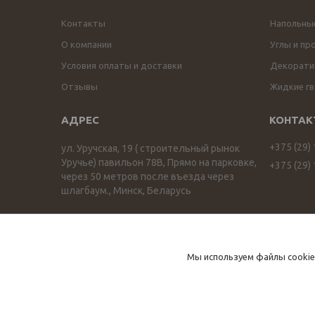
Контакты
Напольны
О компании
Углы и пр
Условия оплаты и доставки
Декоратив
Отзывы
Жидкие гв
+375 (29)
ул. Уручская, 19 ( строительный рынок
Уручье) павильон 78В, Прямо на парковке,
+375 (29)
через 50 метров после въезда через
шлагбаум., Минск, Беларусь
ПРОФИЛЬОПТ profilopt.by
Мы используем файлы cookie