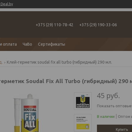
Deal.by
+375 (29) 110-78-42
+375 (29) 190-33-06
и оплата
ЧаВо
Сертификаты
д.
Клей-герметик soudal fix all turbo (гибридный) 290 мл.
ерметик Soudal Fix All Turbo (гибридный) 290 
45
руб.
Показать оптовые
В наличии
Оптом и
Купить