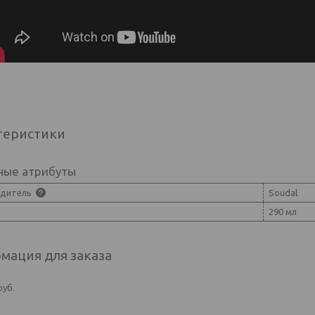
теристики
ные атрибуты
одитель
Soudal
290 мл
мация для заказа
руб.