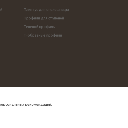
ой
Плинтус для столешницы
Профили для ступеней
Теневой профиль
Т-образные профили
 персональных рекомендаций.