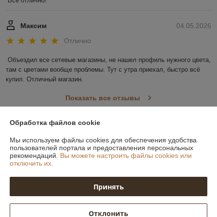
Все отлично!
Максим
04.05.2026
Отлично
Объездил все сетевые магазины, не нашел профиль нужного цвета, 
там с цветами вообще проблемы. Тут с утра приехал, быстро всё 
купил. Отличный магазин.
Показать все отзывы
Обработка файлов cookie
О нас
Мы используем файлы cookies для обеспечения удобства
пользователей портала и предоставления персональных
Контакты
рекомендаций.
Вы можете настроить файлы cookies или
отключить их.
Доставка и оплата
Принять
График работы
Отклонить