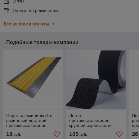
ЕРИП
Оплата по реквизитам
Все условия оплаты
Подобные товары компании
Порог алюминиевый с
Лента
По
резиновой вставкой
противоскольжения
рез
противоскольжения
крупной зернистости
пр
ЖЕЛТАЯ 46 мм. 1 м.
Черная 18,3м
ЖЕЛ
18
105
26
руб.
руб.