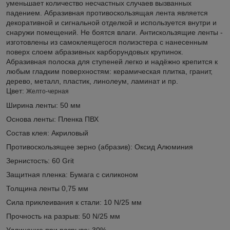
уменьшает количество несчастных случаев вызванных
падением. Абразивная противоскользящая лента является
декоративной и сигнальной отделкой и используется внутри и
снаружи помещений. Не боятся влаги. Антискользящие ленты -
изготовлены из самоклеящегося полиэстера с нанесенным
поверх слоем абразивных карборундовых крупинок.
Абразивная полоска для ступеней легко и надёжно крепится к
любым гладким поверхностям: керамическая плитка, гранит,
дерево, металл, пластик, линолеум, ламинат и пр.
Цвет:
Желто-черная
Ширина ленты: 50 мм
Основа ленты: Пленка ПВХ
Состав клея: Акриловый
Противоскользящее зерно (абразив): Оксид Алюминия
Зернистость: 60 Grit
Защитная пленка: Бумага с силиконом
Толщина ленты 0,75 мм
Сила приклеивания к стали: 10 N/25 мм
Прочность на разрыв: 50 N/25 мм
Удлинение при разрыве: 30%